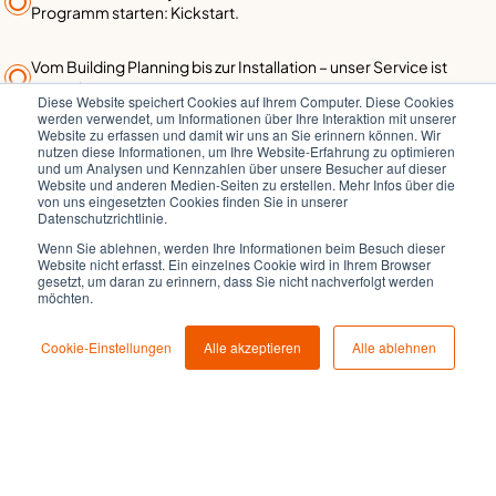
Programm starten: Kickstart.
Vom Building Planning bis zur Installation – unser Service ist
garantiert.
Diese Website speichert Cookies auf Ihrem Computer. Diese Cookies
werden verwendet, um Informationen über Ihre Interaktion mit unserer
Website zu erfassen und damit wir uns an Sie erinnern können. Wir
Projekt abgeschlossen? Bei Betrieb, Wartung und Support
nutzen diese Informationen, um Ihre Website-Erfahrung zu optimieren
sind wir für Sie da.
und um Analysen und Kennzahlen über unsere Besucher auf dieser
Website und anderen Medien-Seiten zu erstellen. Mehr Infos über die
von uns eingesetzten Cookies finden Sie in unserer
MELDEN SIE SICH BEI UNS:
Datenschutzrichtlinie.
Wenn Sie ablehnen, werden Ihre Informationen beim Besuch dieser
Website nicht erfasst. Ein einzelnes Cookie wird in Ihrem Browser
gesetzt, um daran zu erinnern, dass Sie nicht nachverfolgt werden
+49 (221) 888 955-0
möchten.
Cookie-Einstellungen
Alle akzeptieren
Alle ablehnen
info@rockethome.de