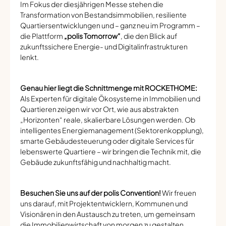
Im Fokus der diesjährigen Messe stehen die
Transformation von Bestandsimmobilien, resiliente
Quartiersentwicklungen und – ganz neu im Programm –
die Plattform
„polis Tomorrow“
, die den Blick auf
zukunftssichere Energie- und Digitalinfrastrukturen
lenkt.
Genau hier liegt die Schnittmenge mit ROCKETHOME:
Als Experten für digitale Ökosysteme in Immobilien und
Quartieren zeigen wir vor Ort, wie aus abstrakten
„Horizonten“ reale, skalierbare Lösungen werden. Ob
intelligentes Energiemanagement (Sektorenkopplung),
smarte Gebäudesteuerung oder digitale Services für
lebenswerte Quartiere – wir bringen die Technik mit, die
Gebäude zukunftsfähig und nachhaltig macht.
Besuchen Sie uns auf der polis Convention!
Wir freuen
uns darauf, mit Projektentwicklern, Kommunen und
Visionären in den Austausch zu treten, um gemeinsam
die Immobilienwirtschaft von morgen zu gestalten.