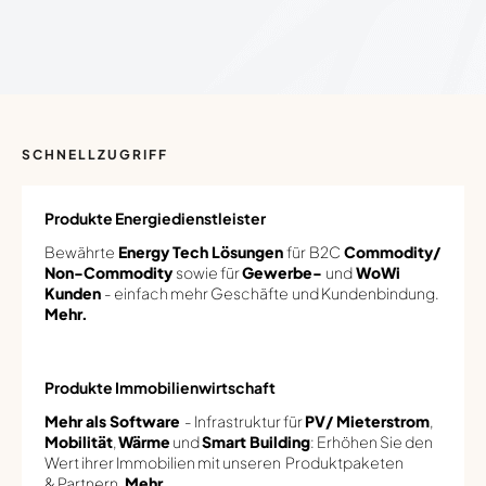
SCHNELLZUGRIFF
Produkte Energiedienstleister
Bewährte
Energy Tech Lösungen
für
B2C
Commodity/
Non-Commodity
sowie für
Gewerbe-
und
WoWi
Kunden
- einfach mehr Geschäfte
und Kundenbindung.
Mehr.
Produkte Immobilienwirtschaft
Mehr als Software
- Infrastruktur für
PV/ Mieterstrom
,
Mobilität
,
Wärme
und
Smart Building
: Erhöhen Sie den
Wert ihrer Immobilien mit unseren Produktpaketen
& Partnern.
Mehr.