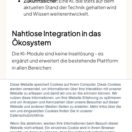
Zukunftssicher:
Eine KI, die stets auf dem
aktuellen Stand der Technik gehalten wird
und Wissen weiterentwickelt.
Nahtlose Integration in das
Ökosystem
Die KI-Module sind keine Insellösung - es
ergänzt und erweitert die bestehende Plattform
in allen Bereichen:
Diese Website speichert Cookies auf Ihrem Computer. Diese Cookies
Verfügbar in allen
ROCKETHOME
werden verwendet, um Informationen über Ihre Interaktion mit unserer
Produkten
: Innerhallb der nativen Apps
Website zu erfassen und damit wir uns an Sie erinnern können. Wir
nutzen diese Informationen, um Ihre Website-Erfahrung zu optimieren
& Webapps, Erlebniswelten, Property
und um Analysen und Kennzahlen über unsere Besucher auf dieser
Manager, Webshops, Marktplatz und als
Website und anderen Medien-Seiten zu erstellen. Mehr Infos über die
von uns eingesetzten Cookies finden Sie in unserer
seperater Ratgeber
Datenschutzrichtlinie.
Erweiterung der
Wenn Sie ablehnen, werden Ihre Informationen beim Besuch dieser
ROCKETHOME Intelligence Funktionen
:
Die
Website nicht erfasst. Ein einzelnes Cookie wird in Ihrem Browser
gesetzt, um daran zu erinnern, dass Sie nicht nachverfolgt werden