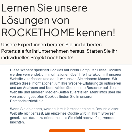
Lernen Sie unsere
Lösungen von
ROCKETHOME kennen!
Unsere Expert:innen beraten Sie und arbeiten
Potenziale für Ihr Unternehmen heraus. Starten Sie Ihr
individuelles Projekt noch heute!
Ihr individuelles Projekt mit unserem Co-Creation-
Diese Website speichert Cookies auf Ihrem Computer. Diese Cookies
Programm starten: Kickstart.
werden verwendet, um Informationen über Ihre Interaktion mit unserer
Website zu erfassen und damit wir uns an Sie erinnern können. Wir
nutzen diese Informationen, um Ihre Website-Erfahrung zu optimieren
Vom Building Planning bis zur Installation – unser Service ist
und um Analysen und Kennzahlen über unsere Besucher auf dieser
garantiert.
Website und anderen Medien-Seiten zu erstellen. Mehr Infos über die
von uns eingesetzten Cookies finden Sie in unserer
Datenschutzrichtlinie.
Projekt abgeschlossen? Bei Betrieb, Wartung und Support
Wenn Sie ablehnen, werden Ihre Informationen beim Besuch dieser
sind wir für Sie da.
Website nicht erfasst. Ein einzelnes Cookie wird in Ihrem Browser
gesetzt, um daran zu erinnern, dass Sie nicht nachverfolgt werden
möchten.
MELDEN SIE SICH BEI UNS: