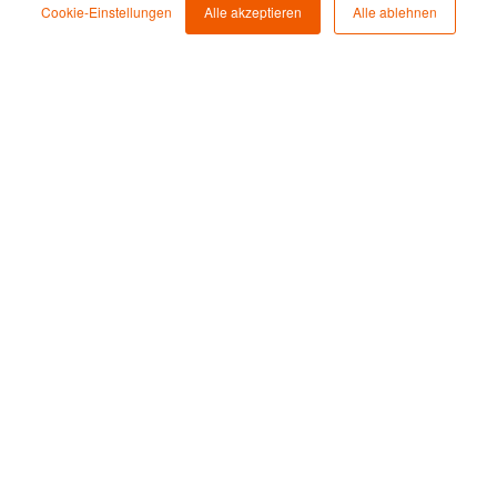
Cookie-Einstellungen
Alle akzeptieren
Alle ablehnen
+49 (221) 888 955-0
info@rockethome.de