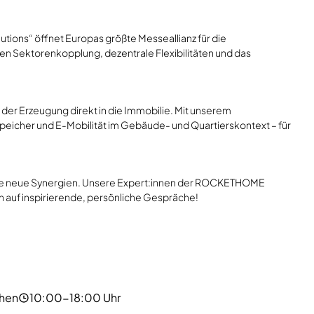
tions“ öffnet Europas größte Messeallianz für die
hen Sektorenkopplung, dezentrale Flexibilitäten und das
der Erzeugung direkt in die Immobilie. Mit unserem
peicher und E-Mobilität im Gebäude- und Quartierskontext – für
 Sie neue Synergien. Unsere Expert:innen der ROCKETHOME
 auf inspirierende, persönliche Gespräche!
hen
10:00-18:00 Uhr