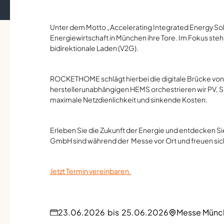
Unter dem Motto „Accelerating Integrated Energy Solu
Energiewirtschaft in München ihre Tore. Im Fokus ste
bidirektionale Laden (V2G).
ROCKETHOME schlägt hierbei die digitale Brücke von 
herstellerunabhängigen HEMS orchestrieren wir PV, S
maximale Netzdienlichkeit und sinkende Kosten.
Erleben Sie die Zukunft der Energie und entdecken
GmbH sind während der Messe vor Ort und freuen sich
Jetzt Termin vereinbaren.
23.06.2026
bis
25.06.2026
Messe Münc