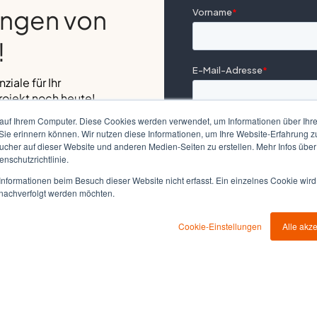
ungen von
!
iale für Ihr
Projekt noch heute!
gramm starten: Kickstart.
auf Ihrem Computer. Diese Cookies werden verwendet, um Informationen über Ihre 
 Sie erinnern können. Wir nutzen diese Informationen, um Ihre Website-Erfahrung 
her auf dieser Website und anderen Medien-Seiten zu erstellen. Mehr Infos über
ist garantiert.
nschutzrichtlinie.
nformationen beim Besuch dieser Website nicht erfasst. Ein einzelnes Cookie wird
t sind wir für Sie da.
t nachverfolgt werden möchten.
Cookie-Einstellungen
Alle akz