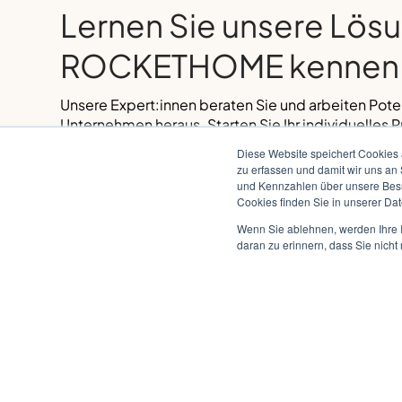
Lernen Sie unsere Lös
ROCKETHOME kennen
Unsere Expert:innen beraten Sie und arbeiten Potenz
Unternehmen heraus. Starten Sie Ihr individuelles 
Ihr individuelles Projekt mit unserem Co-Creation-Pro
Diese Website speichert Cookies 
zu erfassen und damit wir uns an
und Kennzahlen über unsere Besuc
Vom Building Planning bis zur Installation – unser Service 
Cookies finden Sie in unserer Date
Wenn Sie ablehnen, werden Ihre I
Projekt abgeschlossen? Bei Betrieb, Wartung und Suppor
daran zu erinnern, dass Sie nich
MELDEN SIE SICH BEI UNS:
+49 (221) 888 955-0