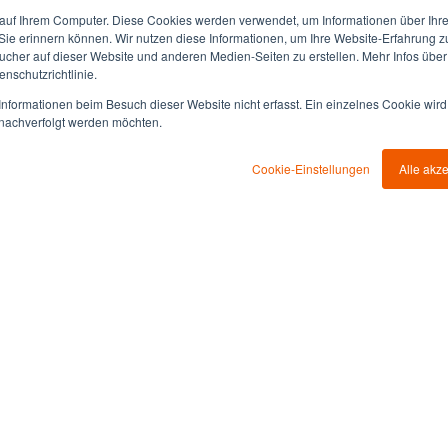
auf Ihrem Computer. Diese Cookies werden verwendet, um Informationen über Ihre 
 Sie erinnern können. Wir nutzen diese Informationen, um Ihre Website-Erfahrung 
ungen von
her auf dieser Website und anderen Medien-Seiten zu erstellen. Mehr Infos über
nschutzrichtlinie.
!
nformationen beim Besuch dieser Website nicht erfasst. Ein einzelnes Cookie wird
t nachverfolgt werden möchten.
iale für Ihr
Projekt noch heute!
Cookie-Einstellungen
Alle akz
gramm starten: Kickstart.
ist garantiert.
t sind wir für Sie da.