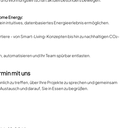
Home Energy:
in intuitives, datenbasiertes Energieerlebnis ermöglichen.
tiere - von Smart-Living-Konzepten bis hin zu nachhaltigen CO₂-
en, automatisieren und Ihr Team spürbar entlasten.
rmin mit uns
önlich zu treffen, über Ihre Projekte zu sprechen und gemeinsam
 Austausch und darauf, Sie in Essen zu begrüßen.