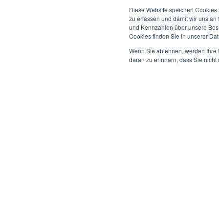
KONTAKT
Diese Website speichert Cookies 
zu erfassen und damit wir uns an
Lernen Sie unsere Lös
und Kennzahlen über unsere Besuc
Cookies finden Sie in unserer Date
ROCKETHOME kennen
Wenn Sie ablehnen, werden Ihre I
daran zu erinnern, dass Sie nich
Unsere Expert:innen beraten Sie und arbeiten Potenz
Unternehmen heraus. Starten Sie Ihr individuelles 
Ihr individuelles Projekt mit unserem Co-Creation-Pro
Vom Building Planning bis zur Installation – unser Service 
Projekt abgeschlossen? Bei Betrieb, Wartung und Suppor
MELDEN SIE SICH BEI UNS:
+49 (221) 888 955-0