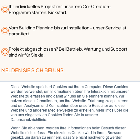
Ihr individuelles Projekt mit unserem Co-Creation-
Programm starten: Kickstart.
Vom Building Planning bis zur Installation – unser Service ist
garantiert.
Projekt abgeschlossen? Bei Betrieb, Wartung und Support
sind wir für Sie da.
MELDEN SIE SICH BEI UNS:
Diese Website speichert Cookies auf Ihrem Computer. Diese Cookies
werden verwendet, um Informationen über Ihre Interaktion mit unserer
+49 (221) 888 955-0
Website zu erfassen und damit wir uns an Sie erinnern können. Wir
nutzen diese Informationen, um Ihre Website-Erfahrung zu optimieren
und um Analysen und Kennzahlen über unsere Besucher auf dieser
Website und anderen Medien-Seiten zu erstellen. Mehr Infos über die
von uns eingesetzten Cookies finden Sie in unserer
info@rockethome.de
Datenschutzrichtlinie.
Wenn Sie ablehnen, werden Ihre Informationen beim Besuch dieser
Website nicht erfasst. Ein einzelnes Cookie wird in Ihrem Browser
gesetzt, um daran zu erinnern, dass Sie nicht nachverfolgt werden