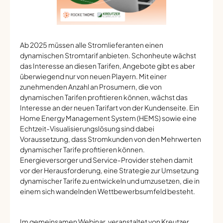
Ab 2025 müssen alle Stromlieferanten einen
dynamischen Stromtarif anbieten. Schonheute wächst
das Interesse an diesen Tarifen, Angebote gibt es aber
überwiegend nur von neuen Playern. Mit einer
zunehmenden Anzahl an Prosumern, die von
dynamischen Tarifen profitieren können, wächst das
Interesse an der neuen Tarifart von der Kundenseite. Ein
Home Energy Management System (HEMS) sowie eine
Echtzeit-Visualisierungslösung sind dabei
Voraussetzung, dass Stromkunden von den Mehrwerten
dynamischer Tarife profitieren können.
Energieversorger und Service-Provider stehen damit
vor der Herausforderung, eine Strategie zur Umsetzung
dynamischer Tarife zu entwickeln und umzusetzen, die in
einem sich wandelnden Wettbewerbsumfeld besteht.
Im gemeinsamen Webinar, veranstaltet von Kreutzer