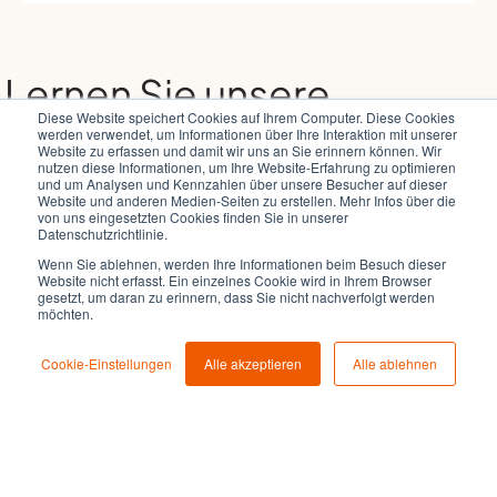
Lernen Sie unsere
Diese Website speichert Cookies auf Ihrem Computer. Diese Cookies
Lösungen von
werden verwendet, um Informationen über Ihre Interaktion mit unserer
Website zu erfassen und damit wir uns an Sie erinnern können. Wir
nutzen diese Informationen, um Ihre Website-Erfahrung zu optimieren
ROCKETHOME kennen!
und um Analysen und Kennzahlen über unsere Besucher auf dieser
Website und anderen Medien-Seiten zu erstellen. Mehr Infos über die
von uns eingesetzten Cookies finden Sie in unserer
Unsere Expert:innen beraten Sie und arbeiten
Datenschutzrichtlinie.
Potenziale für Ihr Unternehmen heraus. Starten Sie Ihr
Wenn Sie ablehnen, werden Ihre Informationen beim Besuch dieser
individuelles Projekt noch heute!
Website nicht erfasst. Ein einzelnes Cookie wird in Ihrem Browser
gesetzt, um daran zu erinnern, dass Sie nicht nachverfolgt werden
möchten.
Ihr individuelles Projekt mit unserem Co-Creation-
Programm starten: Kickstart.
Cookie-Einstellungen
Alle akzeptieren
Alle ablehnen
Vom Building Planning bis zur Installation – unser Service ist
garantiert.
Projekt abgeschlossen? Bei Betrieb, Wartung und Support
sind wir für Sie da.