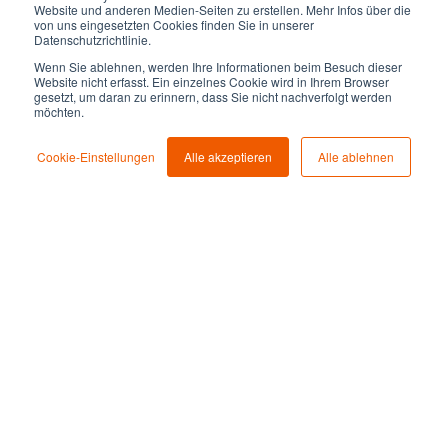
Obst, werden bei uns natürlich erfüllt.
Website und anderen Medien-Seiten zu erstellen. Mehr Infos über die
von uns eingesetzten Cookies finden Sie in unserer
Datenschutzrichtlinie.
Sende uns Deine Bewerbung an
jobs@rockethome.de
Wenn Sie ablehnen, werden Ihre Informationen beim Besuch dieser
unter Angabe Deiner Verfügbarkeit und Deiner
Website nicht erfasst. Ein einzelnes Cookie wird in Ihrem Browser
Gehaltsvorstellung zu. Damit wir uns ein umfassendes
gesetzt, um daran zu erinnern, dass Sie nicht nachverfolgt werden
Bild von Deinen Fähigkeiten und Qualifikationen machen
möchten.
können, bitten wir Dich, Deine vollständigen
Bewerbungsunterlagen einzureichen.
Cookie-Einstellungen
Alle akzeptieren
Alle ablehnen
Um Dir den Lesefluss zu erleichtern, beschränken wir uns
im Textverlauf auf männliche Bezeichnungen. Deine
Bewerbung ist bei uns willkommen, unabhängig von
Geschlecht, geschlechtlicher Identität,
geschlechtlichen Ausdrucks oder geschlechtlicher
Merkmale, kultureller oder sozialer Herkunft, Alter,
sexueller Orientierung oder einer vorliegenden
Beeinträchtigung.
Wir freuen uns von Dir zuhören!
Stellendetails: