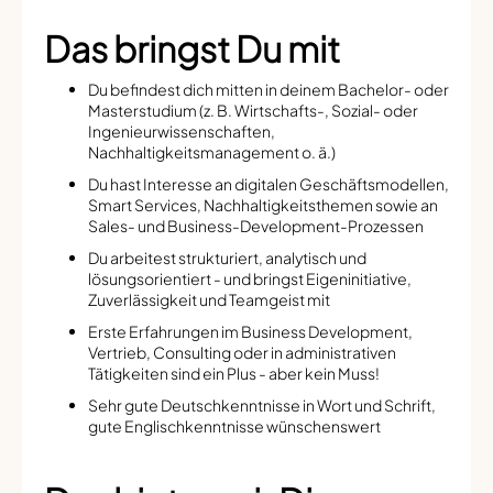
Das bringst Du mit
Du befindest dich mitten in deinem Bachelor- oder
Masterstudium (z. B. Wirtschafts-, Sozial- oder
Ingenieurwissenschaften,
Nachhaltigkeitsmanagement o. ä.)
Du hast Interesse an digitalen Geschäftsmodellen,
Smart Services, Nachhaltigkeitsthemen sowie an
Sales- und Business-Development-Prozessen
Du arbeitest strukturiert, analytisch und
lösungsorientiert - und bringst Eigeninitiative,
Zuverlässigkeit und Teamgeist mit
Erste Erfahrungen im Business Development,
Vertrieb, Consulting oder in administrativen
Tätigkeiten sind ein Plus - aber kein Muss!
Sehr gute Deutschkenntnisse in Wort und Schrift,
gute Englischkenntnisse wünschenswert