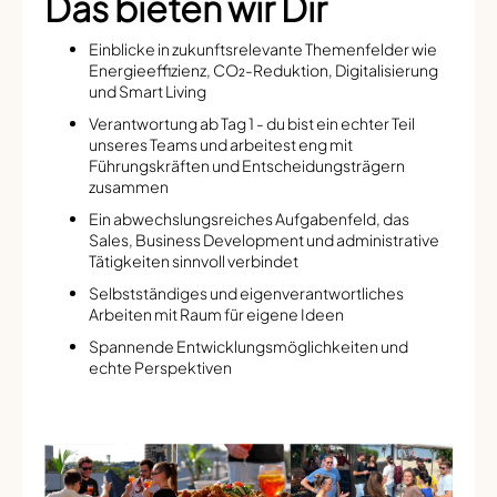
Das bieten wir Dir
Einblicke in zukunftsrelevante Themenfelder wie
Energieeffizienz, CO₂-Reduktion, Digitalisierung
und Smart Living
Verantwortung ab Tag 1 - du bist ein echter Teil
unseres Teams und arbeitest eng mit
Führungskräften und Entscheidungsträgern
zusammen
Ein abwechslungsreiches Aufgabenfeld, das
Sales, Business Development und administrative
Tätigkeiten sinnvoll verbindet
Selbstständiges und eigenverantwortliches
Arbeiten mit Raum für eigene Ideen
Spannende Entwicklungsmöglichkeiten und
echte Perspektiven