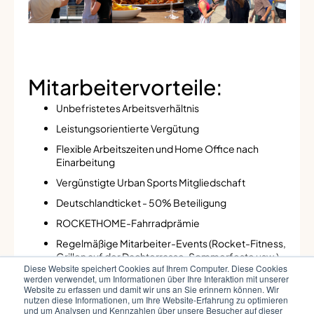
Mitarbeitervorteile:
Unbefristetes Arbeitsverhältnis
Leistungsorientierte Vergütung
Flexible Arbeitszeiten und Home Office nach
Einarbeitung
Vergünstigte Urban Sports Mitgliedschaft
Deutschlandticket - 50% Beteiligung
ROCKETHOME-Fahrradprämie
Regelmäßige Mitarbeiter-Events (Rocket-Fitness,
Grillen auf der Dachterrasse, Sommerfeste usw.)
Diese Website speichert Cookies auf Ihrem Computer. Diese Cookies
Auch die klassischen Anforderungen, wie die
werden verwendet, um Informationen über Ihre Interaktion mit unserer
Website zu erfassen und damit wir uns an Sie erinnern können. Wir
zentrale Lage des Büros in der Kölner Südstadt,
nutzen diese Informationen, um Ihre Website-Erfahrung zu optimieren
Kickerpausen, leckere Getränke, Snacks und
und um Analysen und Kennzahlen über unsere Besucher auf dieser