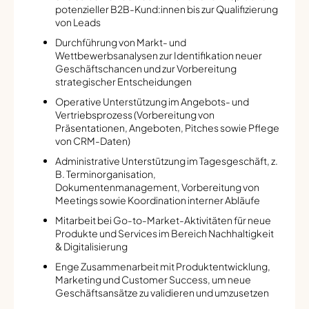
potenzieller B2B-Kund:innen bis zur Qualifizierung
von Leads
Durchführung von Markt- und
Wettbewerbsanalysen zur Identifikation neuer
Geschäftschancen und zur Vorbereitung
strategischer Entscheidungen
Operative Unterstützung im Angebots- und
Vertriebsprozess (Vorbereitung von
Präsentationen, Angeboten, Pitches sowie Pflege
von CRM-Daten)
Administrative Unterstützung im Tagesgeschäft, z.
B. Terminorganisation,
Dokumentenmanagement, Vorbereitung von
Meetings sowie Koordination interner Abläufe
Mitarbeit bei Go-to-Market-Aktivitäten für neue
Produkte und Services im Bereich Nachhaltigkeit
& Digitalisierung
Enge Zusammenarbeit mit Produktentwicklung,
Marketing und Customer Success, um neue
Geschäftsansätze zu validieren und umzusetzen