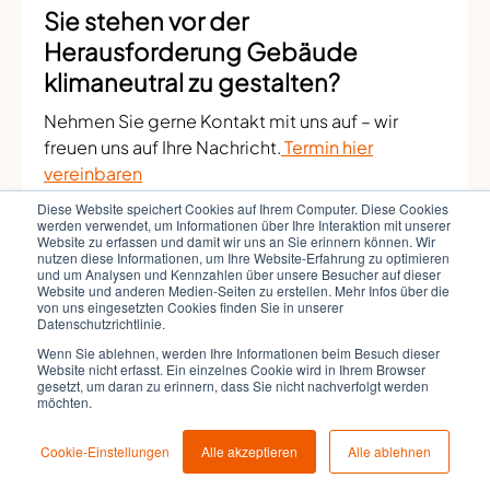
Sie stehen vor der
Herausforderung Gebäude
klimaneutral zu gestalten?
Nehmen Sie gerne Kontakt mit uns auf – wir
freuen uns auf Ihre Nachricht.
Termin hier
vereinbaren
Diese Website speichert Cookies auf Ihrem Computer. Diese Cookies
werden verwendet, um Informationen über Ihre Interaktion mit unserer
Website zu erfassen und damit wir uns an Sie erinnern können. Wir
nutzen diese Informationen, um Ihre Website-Erfahrung zu optimieren
BuildSystems:
Julia Dorn hat BuildSystems 2023
und um Analysen und Kennzahlen über unsere Besucher auf dieser
gemeinsam mit Martin Bittmann gegründet, um
Website und anderen Medien-Seiten zu erstellen. Mehr Infos über die
von uns eingesetzten Cookies finden Sie in unserer
Unternehmen auf ihrem Weg zur
Datenschutzrichtlinie.
Dekarbonisierung zu begleiten. Anders als
Wenn Sie ablehnen, werden Ihre Informationen beim Besuch dieser
klassische Energieberatungen bietet
Website nicht erfasst. Ein einzelnes Cookie wird in Ihrem Browser
gesetzt, um daran zu erinnern, dass Sie nicht nachverfolgt werden
BuildSystems eine ganzheitliche Perspektive,
möchten.
die technische, strategische und wirtschaftliche
Aspekte vereint. Von der Erstellung von
Cookie-Einstellungen
Alle akzeptieren
Alle ablehnen
Sanierungsfahrplänen bis hin zur Zertifizierung