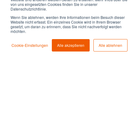
von uns eingesetzten Cookies finden Sie in unserer
zu 100 Prozent erfüllen, während
Datenschutzrichtlinie.
etliche Männer das schon bei
Wenn Sie ablehnen, werden Ihre Informationen beim Besuch dieser
Website nicht erfasst. Ein einzelnes Cookie wird in Ihrem Browser
60 Prozent wagen,“
gesetzt, um daran zu erinnern, dass Sie nicht nachverfolgt werden
möchten.
sagt die Luft- und Raumfahrtingenieurin Claudia
Cookie-Einstellungen
Alle akzeptieren
Alle ablehnen
Kessler, die 2015 die Initiative
Die Astronautin
gründete. Die ESA schreibt seit zwei Jahren
Diversität und Geschlechtergerechtigkeit auf
ihre Fahne und tatsächlich stieg der Anteil der
Bewerberinnen zwischen 2017 und 2018 von 23
auf 28 Prozent. Die USA und Kanada gehen einen
alternativen Weg: Dort ist seit der
Astronautenauswahl 2017 das Geschlecht eine
freiwillige Angabe.
2024: Die Frau im Mond?