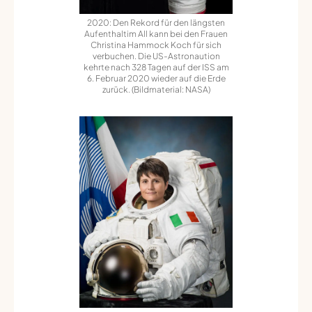
2020: Den Rekord für den längsten
Aufenthaltim All kann bei den Frauen
Christina Hammock Koch für sich
verbuchen. Die US-Astronaution
kehrte nach 328 Tagen auf der ISS am
6. Februar 2020 wieder auf die Erde
zurück. (Bildmaterial: NASA)