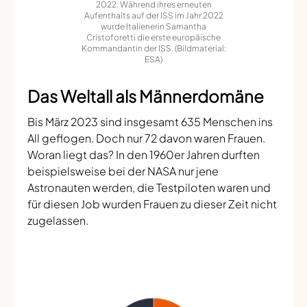
2022: Während ihres erneuten
Aufenthalts auf der ISS im Jahr 2022
wurde Italienerin Samantha
Cristoforetti die erste europäische
Kommandantin der ISS. (Bildmaterial:
ESA)
Das Weltall als Männerdomäne
Bis März 2023 sind insgesamt 635 Menschen ins
All geflogen. Doch nur 72 davon waren Frauen.
Woran liegt das? In den 1960er Jahren durften
beispielsweise bei der NASA nur jene
Astronauten werden, die Testpiloten waren und
für diesen Job wurden Frauen zu dieser Zeit nicht
zugelassen.