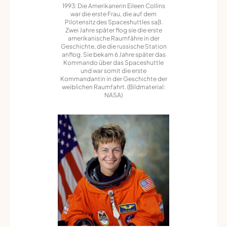
1993: Die Amerikanerin Eileen Collins
war die erste Frau, die auf dem
Pilotensitz des Spaceshuttles saß.
Zwei Jahre später flog sie die erste
amerikanische Raumfähre in der
Geschichte, die die russische Station
anflog. Sie bekam 6 Jahre später das
Kommando über das Spaceshuttle
und war somit die erste
Kommandantin in der Geschichte der
weiblichen Raumfahrt. (Bildmaterial:
NASA)