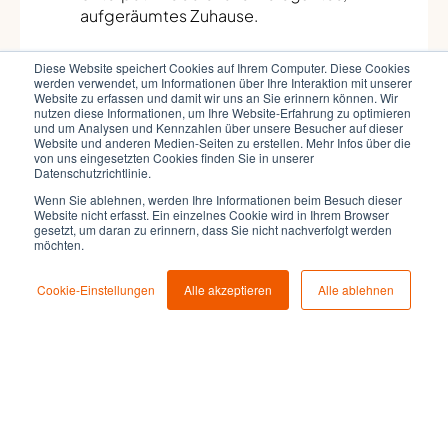
aufgeräumtes Zuhause.
Diese Website speichert Cookies auf Ihrem Computer. Diese Cookies
Mehr Infos auf der Landingpage
werden verwendet, um Informationen über Ihre Interaktion mit unserer
Website zu erfassen und damit wir uns an Sie erinnern können. Wir
zur Lichtsteuerung und dem
nutzen diese Informationen, um Ihre Website-Erfahrung zu optimieren
und um Analysen und Kennzahlen über unsere Besucher auf dieser
Nachkauf-Shop
Website und anderen Medien-Seiten zu erstellen. Mehr Infos über die
von uns eingesetzten Cookies finden Sie in unserer
Datenschutzrichtlinie.
Auf unseren Produkt-Landingpages können sich
Wenn Sie ablehnen, werden Ihre Informationen beim Besuch dieser
Ihre Kund:innen über das jeweilige Produkt
Website nicht erfasst. Ein einzelnes Cookie wird in Ihrem Browser
informieren. Auf diese gelangen sie ganz simpel
gesetzt, um daran zu erinnern, dass Sie nicht nachverfolgt werden
möchten.
über die App. Mit wenigen Klicks kann im Shop
das gewünschte Add-On erworben werden.
Cookie-Einstellungen
Alle akzeptieren
Alle ablehnen
Zur Add-On Landingpage
Kategorie
Gepostet am
Zum Shop
IOT-MODULE
SMART-SYSTEM
13.12.2024
Anmeldung Newsletter