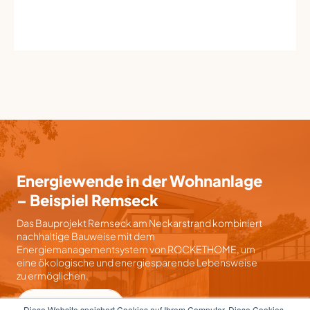
Energiewende in der Wohnanlage
– Beispiel Remseck
Das Bauprojekt Remseck am Neckarstrand kombiniert
nachhaltige Bauweise mit dem
Energiemanagementsystem von ROCKETHOME, um
eine ökologische und energiesparende Lebensweise
zu ermöglichen.
Mehr erfahren
Diese Website speichert Cookies auf Ihrem Computer. Diese Cookies