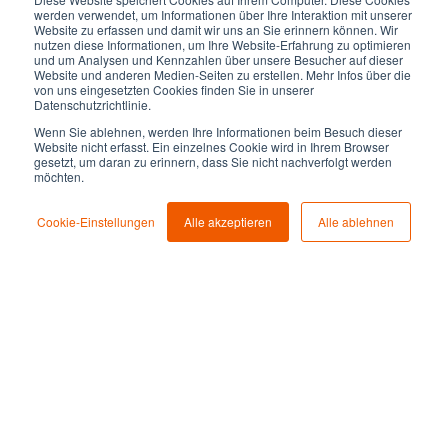
werden verwendet, um Informationen über Ihre Interaktion mit unserer
Website zu erfassen und damit wir uns an Sie erinnern können. Wir
nutzen diese Informationen, um Ihre Website-Erfahrung zu optimieren
und um Analysen und Kennzahlen über unsere Besucher auf dieser
Website und anderen Medien-Seiten zu erstellen. Mehr Infos über die
von uns eingesetzten Cookies finden Sie in unserer
Datenschutzrichtlinie.
Wenn Sie ablehnen, werden Ihre Informationen beim Besuch dieser
Website nicht erfasst. Ein einzelnes Cookie wird in Ihrem Browser
gesetzt, um daran zu erinnern, dass Sie nicht nachverfolgt werden
Lernen Sie unsere
möchten.
Lösungen von
Cookie-Einstellungen
Alle akzeptieren
Alle ablehnen
ROCKETHOME kennen!
Unsere Expert:innen beraten Sie und arbeiten
Potenziale für Ihr Unternehmen heraus. Starten Sie Ihr
individuelles Projekt noch heute!
Ihr individuelles Projekt mit unserem Co-Creation-
Programm starten: Kickstart.