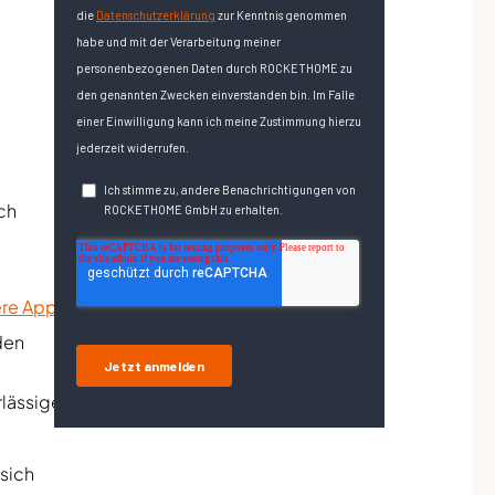
ch
ere App
.
den
rlässige
 sich