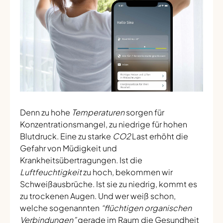
Denn zu hohe
Temperaturen
sorgen für
Konzentrationsmangel, zu niedrige für hohen
Blutdruck. Eine zu starke
CO2
Last erhöht die
Gefahr von Müdigkeit und
Krankheitsübertragungen. Ist die
Luftfeuchtigkeit
zu hoch, bekommen wir
Schweißausbrüche. Ist sie zu niedrig, kommt es
zu trockenen Augen. Und wer weiß schon,
welche sogenannten
“flüchtigen organischen
Verbindungen”
gerade im Raum die Gesundheit