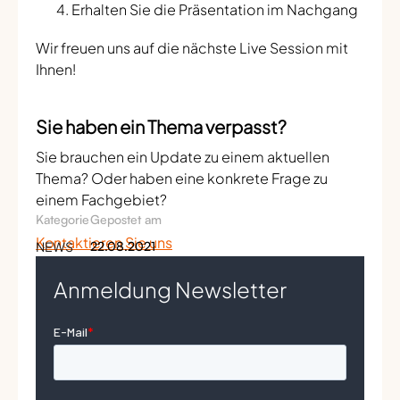
Erhalten Sie die Präsentation im Nachgang
Wir freuen uns auf die nächste Live Session mit
Ihnen!
Sie haben ein Thema verpasst?
Sie brauchen ein Update zu einem aktuellen
Thema? Oder haben eine konkrete Frage zu
einem Fachgebiet?
Kategorie
Gepostet am
Kontaktieren Sie uns
NEWS
22.08.2021
Anmeldung Newsletter