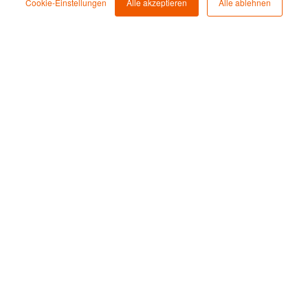
Cookie-Einstellungen
Alle akzeptieren
Alle ablehnen
Energiewende in der Wohnanlage
– Beispiel Remseck
Das Bauprojekt Remseck am Neckarstrand kombiniert
nachhaltige Bauweise mit dem
Energiemanagementsystem von ROCKETHOME, um
eine ökologische und energiesparende Lebensweise
zu ermöglichen.