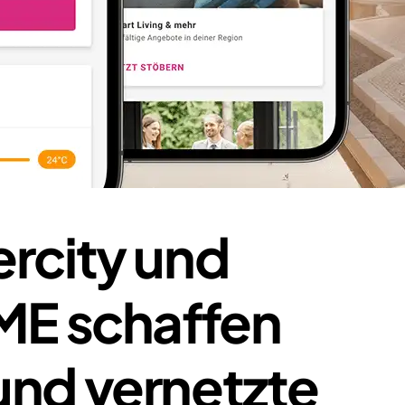
ercity und
 schaffen
und vernetzte