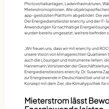
Photovoltaikanlagen, Ladeinfrastrukturen, W
Mieterstromoptionen. Alle objektspezifisch
app-gestützten Plattform abgebildet. Die v
Der Energiedienstleister enercity und der IT
Anwendungen für nachhaltige Energielösungen 
wurden bereits umgesetzt, weitere befinden s
„Wir freuen uns, dass wir mit enercity und R
unsere Vision von klimagerechten Quartieren 
auch die Lösungen und Instrumente liefern, die
Hannemann,Vorsitzender der Geschäftsleitung
Energiedienstleisters enercity, Dr. Susanna 
zur Energiewende in Deutschland bei und ist meh
Konzept mit dem Ziel, die Klimahypothek für 
Mieterstrom lässt Bewoh