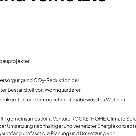
n
sbauprojekten
omversorgungund CO
-Reduktion bei
2
ster Bestandteil von Wohnquartieren
Wohnkomfort und ermöglichen klimabewusstes Wohnen
 Ihr gemeinsames Joint Venture ROCKETHOME Climate Solu
r Umsetzung nachhaltiger und vernetzter Energiekonzepte
sumfang umfasst die Planung und Umsetzung von