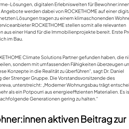
ärme-Lösungen, digitalen Erlebniswelten für Bewohner:inne
en Angebote werden dabei von ROCKETHOME auf einer digit
ernetzten Lösungen tragen zu einem klimaschonenden Wohne
-Serviceanbieter ROCKETHOME stellen somit alle relevanten
aus einer Hand für die Immobilienprojekte bereit. Erste P
ich im Bau.
OCKETHOME Climate Solutions Partner gefunden haben, die ni
teilen, sondern mit umfassenden Fähigkeiten überzeugen u
se Konzepte in die Realität zu überführen“, sagt Dr. Daniel
 der Strenger Gruppe. Die Vorstandsvorsitzende des
Zapreva, unterstreicht: „Moderner Wohnungsbau trägt entsch
r als ein Potpourri aus energieeffizienten Materialien. Es is
nachfolgende Generationen gering zu halten.“
ner:innen aktiven Beitrag zur