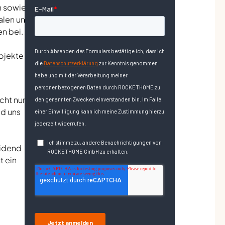
n sowie
alen und
n bei.
rojekte
cht nur
nd uns
eidend
t ein