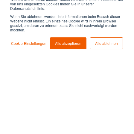
von uns eingesetzten Cookies finden Sie in unserer
Datenschutzrichtlinie.
Lernen Sie unsere
Wenn Sie ablehnen, werden Ihre Informationen beim Besuch dieser
Website nicht erfasst. Ein einzelnes Cookie wird in Ihrem Browser
gesetzt, um daran zu erinnern, dass Sie nicht nachverfolgt werden
Lösungen von
möchten.
ROCKETHOME kennen!
Cookie-Einstellungen
Alle akzeptieren
Alle ablehnen
Unsere Expert:innen beraten Sie und arbeiten
Potenziale für Ihr Unternehmen heraus. Starten Sie Ihr
individuelles Projekt noch heute!
Ihr individuelles Projekt mit unserem Co-Creation-
Programm starten: Kickstart.
Vom Building Planning bis zur Installation – unser Service ist
garantiert.
Projekt abgeschlossen? Bei Betrieb, Wartung und Support
sind wir für Sie da.