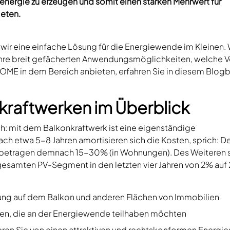
nergie zu erzeugen und somit einen starken Mehrwert für
ieten.
wir eine einfache Lösung für die Energiewende im Kleinen.
hre breit gefächerten Anwendungsmöglichkeiten, welche Vo
OME in dem Bereich anbieten, erfahren Sie in diesem Blogb
nkraftwerken im Überblick
: mit dem Balkonkraftwerk ist eine eigenständige
ch etwa 5-8 Jahren amortisieren sich die Kosten, sprich: D
se betragen demnach 15-30% (in Wohnungen). Des Weiteren 
esamten PV-Segment in den letzten vier Jahren von 2% auf
ng auf dem Balkon und anderen Flächen von Immobilien
nnen, die an der Energiewende teilhaben möchten
eren Sie von einen attraktiven und rechtskonformen Energie