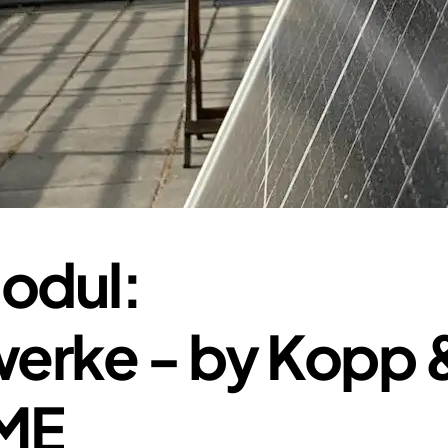
odul:
werke - by Kopp 
ME