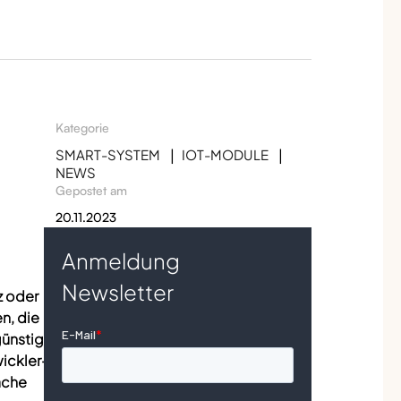
Kategorie
SMART-SYSTEM
IOT-MODULE
NEWS
Gepostet am
20.11.2023
Anmeldung
Newsletter
z oder
n, die
günstige
ickler-,
ache