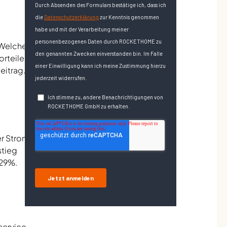
 Welche
rteile
eitrag.
er Strom
stieg
 29%.
service