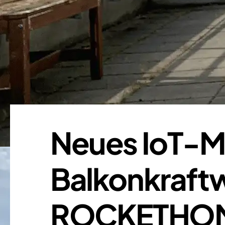
Neues IoT-M
Balkonkraft
ROCKETHO