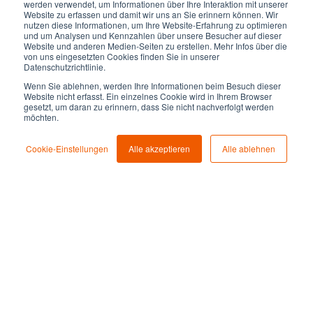
werden verwendet, um Informationen über Ihre Interaktion mit unserer
Website zu erfassen und damit wir uns an Sie erinnern können. Wir
Unsere Expert:innen beraten Sie und arbeiten
nutzen diese Informationen, um Ihre Website-Erfahrung zu optimieren
Potenziale für Ihr Unternehmen heraus. Starten Sie Ihr
und um Analysen und Kennzahlen über unsere Besucher auf dieser
Website und anderen Medien-Seiten zu erstellen. Mehr Infos über die
individuelles Projekt noch heute!
von uns eingesetzten Cookies finden Sie in unserer
Datenschutzrichtlinie.
Ihr individuelles Projekt mit unserem Co-Creation-
Programm starten: Kickstart.
Wenn Sie ablehnen, werden Ihre Informationen beim Besuch dieser
Website nicht erfasst. Ein einzelnes Cookie wird in Ihrem Browser
gesetzt, um daran zu erinnern, dass Sie nicht nachverfolgt werden
möchten.
Vom Building Planning bis zur Installation – unser Service ist
garantiert.
Cookie-Einstellungen
Alle akzeptieren
Alle ablehnen
Projekt abgeschlossen? Bei Betrieb, Wartung und Support
sind wir für Sie da.
MELDEN SIE SICH BEI UNS:
+49 (221) 888 955-0