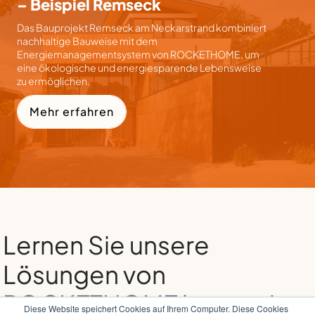
– Beispiel Remseck
Das Bauprojekt Remseck am Neckarstrand kombiniert
nachhaltige Bauweise mit dem
Energiemanagementsystem von ROCKETHOME, um
eine ökologische und energiesparende Lebensweise
zu ermöglichen.
Mehr erfahren
Lernen Sie unsere
Lösungen von
ROCKETHOME kennen!
Diese Website speichert Cookies auf Ihrem Computer. Diese Cookies