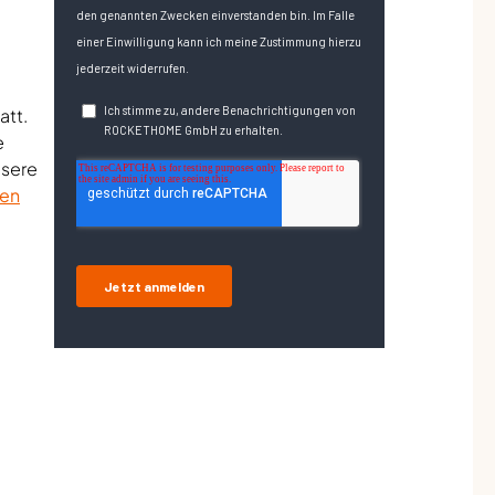
att.
e
nsere
ren