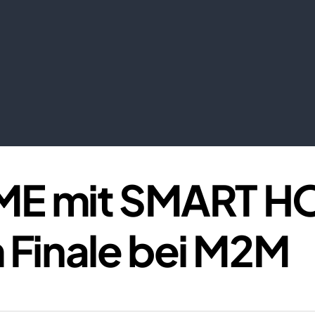
E mit SMART H
 Finale bei M2M