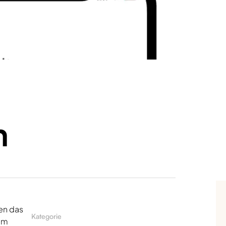
n
nen das
Kategorie
Dem